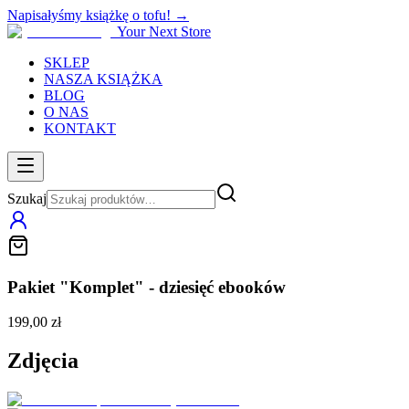
Napisałyśmy książkę o tofu! →
Your Next Store
SKLEP
NASZA KSIĄŻKA
BLOG
O NAS
KONTAKT
Szukaj
Pakiet "Komplet" - dziesięć ebooków
199,00 zł
Zdjęcia