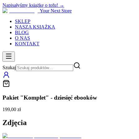
Napisałyśmy książkę o tofu! →
Your Next Store
SKLEP
NASZA KSIĄŻKA
BLOG
O NAS
KONTAKT
Szukaj
Pakiet "Komplet" - dziesięć ebooków
199,00 zł
Zdjęcia