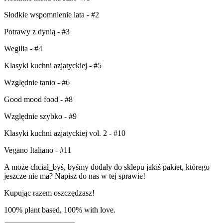
Słodkie wspomnienie lata - #2
Potrawy z dynią - #3
Wegilia - #4
Klasyki kuchni azjatyckiej - #5
Względnie tanio - #6
Good mood food - #8
Względnie szybko - #9
Klasyki kuchni azjatyckiej vol. 2 - #10
Vegano Italiano - #11
A może chciał_byś, byśmy dodały do sklepu jakiś pakiet, którego
jeszcze nie ma? Napisz do nas w tej sprawie!
Kupując razem oszczędzasz!
100% plant based, 100% with love.