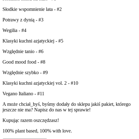
Słodkie wspomnienie lata - #2
Potrawy z dynią - #3
Wegilia - #4
Klasyki kuchni azjatyckiej - #5
Względnie tanio - #6
Good mood food - #8
Względnie szybko - #9
Klasyki kuchni azjatyckiej vol. 2 - #10
Vegano Italiano - #11
A może chciał_byś, byśmy dodały do sklepu jakiś pakiet, którego
jeszcze nie ma? Napisz do nas w tej sprawie!
Kupując razem oszczędzasz!
100% plant based, 100% with love.