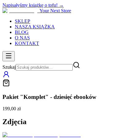
Napisałyśmy książkę o tofu! →
Your Next Store
SKLEP
NASZA KSIĄŻKA
BLOG
O NAS
KONTAKT
Szukaj
Pakiet "Komplet" - dziesięć ebooków
199,00 zł
Zdjęcia