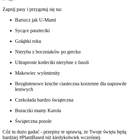
Zapnij pasy i przygotuj się na:
Barszcz jak U-Mami
Sycące paszteciki
Gołąbki roku
Nieryba z boczniaków po grecku
Ultraproste kotleciki nierybne z fasoli
Makowiec wyśmienity
Bezglutenowe kruche ciasteczna korzenne dla naprawde
leniwych
Czekolada bardzo świąteczna
Buraczki mamy Karola
Świąteczna posole
Cóż tu dużo gadać - przepisy te sprawią, że Twoje święta będą
bardziej #PlantBased niż kiedykolwiek wcześniej.