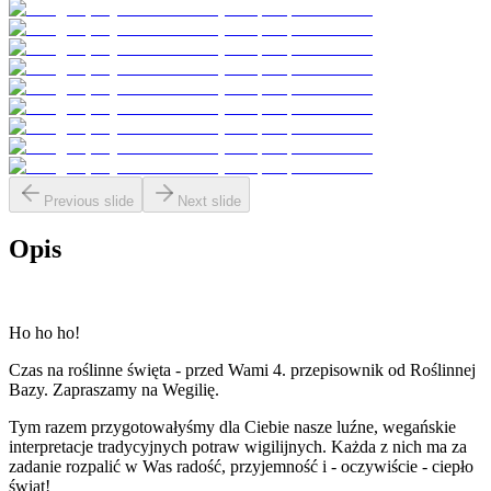
Previous slide
Next slide
Opis
Ho ho ho!
Czas na roślinne święta - przed Wami 4. przepisownik od Roślinnej
Bazy. Zapraszamy na Wegilię.
Tym razem przygotowałyśmy dla Ciebie nasze luźne, wegańskie
interpretacje tradycyjnych potraw wigilijnych. Każda z nich ma za
zadanie rozpalić w Was radość, przyjemność i - oczywiście - ciepło
świąt!