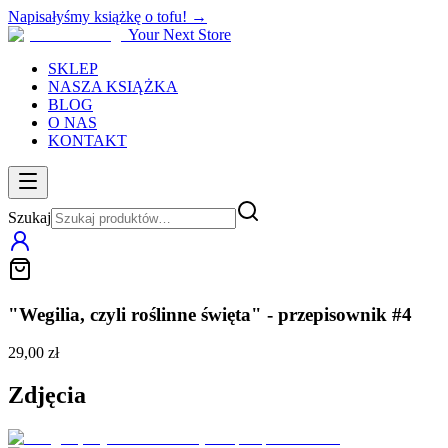
Napisałyśmy książkę o tofu! →
Your Next Store
SKLEP
NASZA KSIĄŻKA
BLOG
O NAS
KONTAKT
Szukaj
"Wegilia, czyli roślinne święta" - przepisownik #4
29,00 zł
Zdjęcia