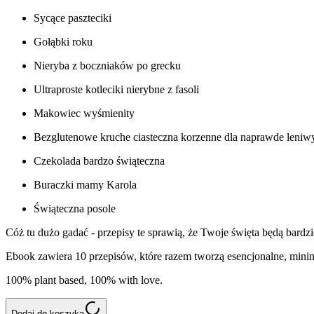
Sycące paszteciki
Gołąbki roku
Nieryba z boczniaków po grecku
Ultraproste kotleciki nierybne z fasoli
Makowiec wyśmienity
Bezglutenowe kruche ciasteczna korzenne dla naprawde leniw
Czekolada bardzo świąteczna
Buraczki mamy Karola
Świąteczna posole
Cóż tu dużo gadać - przepisy te sprawią, że Twoje święta będą bardz
Ebook zawiera 10 przepisów, które razem tworzą esencjonalne, minima
100% plant based, 100% with love.
Dodaj do koszyka