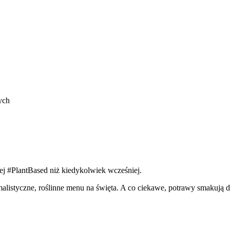
ych
iej #PlantBased niż kiedykolwiek wcześniej.
listyczne, roślinne menu na święta. A co ciekawe, potrawy smakują dos