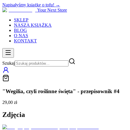
Napisałyśmy książkę o tofu! →
Your Next Store
SKLEP
NASZA KSIĄŻKA
BLOG
O NAS
KONTAKT
Szukaj
"Wegilia, czyli roślinne święta" - przepisownik #4
29,00 zł
Zdjęcia