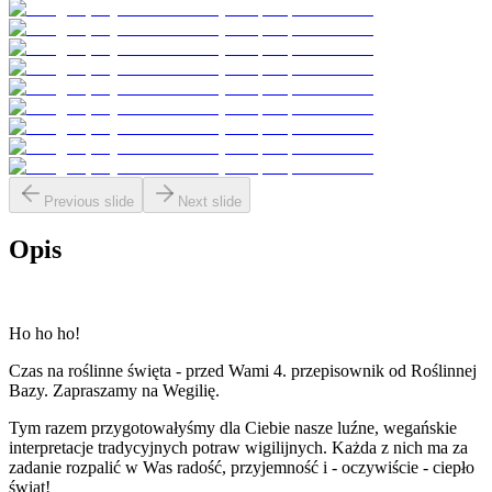
Previous slide
Next slide
Opis
Ho ho ho!
Czas na roślinne święta - przed Wami 4. przepisownik od Roślinnej
Bazy. Zapraszamy na Wegilię.
Tym razem przygotowałyśmy dla Ciebie nasze luźne, wegańskie
interpretacje tradycyjnych potraw wigilijnych. Każda z nich ma za
zadanie rozpalić w Was radość, przyjemność i - oczywiście - ciepło
świąt!