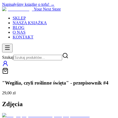
Napisałyśmy książkę o tofu! →
Your Next Store
SKLEP
NASZA KSIĄŻKA
BLOG
O NAS
KONTAKT
Szukaj
"Wegilia, czyli roślinne święta" - przepisownik #4
29,00 zł
Zdjęcia