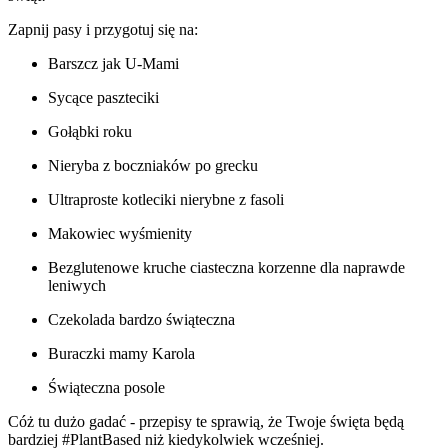
Zapnij pasy i przygotuj się na:
Barszcz jak U-Mami
Sycące paszteciki
Gołąbki roku
Nieryba z boczniaków po grecku
Ultraproste kotleciki nierybne z fasoli
Makowiec wyśmienity
Bezglutenowe kruche ciasteczna korzenne dla naprawde
leniwych
Czekolada bardzo świąteczna
Buraczki mamy Karola
Świąteczna posole
Cóż tu dużo gadać - przepisy te sprawią, że Twoje święta będą
bardziej #PlantBased niż kiedykolwiek wcześniej.