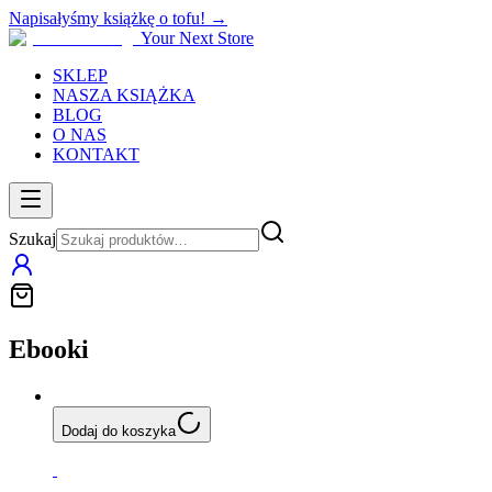
Napisałyśmy książkę o tofu! →
Your Next Store
SKLEP
NASZA KSIĄŻKA
BLOG
O NAS
KONTAKT
Szukaj
Ebooki
Dodaj do koszyka