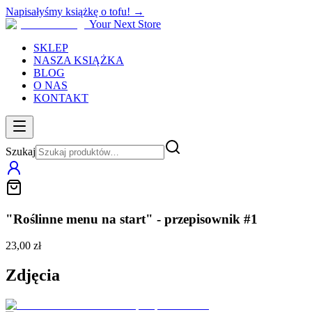
Napisałyśmy książkę o tofu! →
Your Next Store
SKLEP
NASZA KSIĄŻKA
BLOG
O NAS
KONTAKT
Szukaj
"Roślinne menu na start" - przepisownik #1
23,00 zł
Zdjęcia