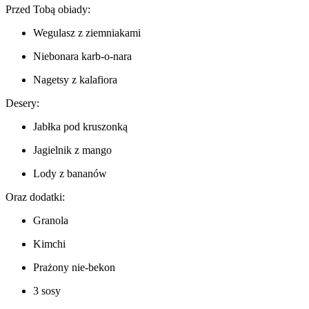
Przed Tobą obiady:
Wegulasz z ziemniakami
Niebonara karb-o-nara
Nagetsy z kalafiora
Desery:
Jabłka pod kruszonką
Jagielnik z mango
Lody z bananów
Oraz dodatki:
Granola
Kimchi
Prażony nie-bekon
3 sosy