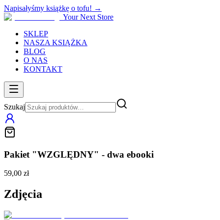
Napisałyśmy książkę o tofu! →
Your Next Store
SKLEP
NASZA KSIĄŻKA
BLOG
O NAS
KONTAKT
Szukaj
Pakiet "WZGLĘDNY" - dwa ebooki
59,00 zł
Zdjęcia