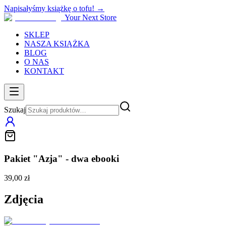
Napisałyśmy książkę o tofu! →
Your Next Store
SKLEP
NASZA KSIĄŻKA
BLOG
O NAS
KONTAKT
Szukaj
Pakiet "Azja" - dwa ebooki
39,00 zł
Zdjęcia