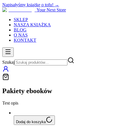
Napisałyśmy książkę o tofu! →
Your Next Store
SKLEP
NASZA KSIĄŻKA
BLOG
O NAS
KONTAKT
Szukaj
Pakiety ebooków
Test opis
Dodaj do koszyka