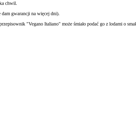
ka chwil.
ie dam gwarancji na więcej dni).
y przepisownik "Vegano Italiano" może śmiało podać go z lodami o sm