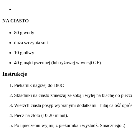
NA CIASTO
80 g wody
duża szczypta soli
10 g oliwy
40 g mąki pszennej (lub ryżowej w wersji GF)
Instrukcje
Piekarnik nagrzej do 180C
Składniki na ciasto zmieszaj ze sobą i wylej na blachę do piec
Wierzch ciasta posyp wybranymi dodatkami. Tutaj calość oprós
Piecz na złoto (10-20 minut).
Po upieczeniu wyjmij z piekarnika i wystudź. Smacznego :)