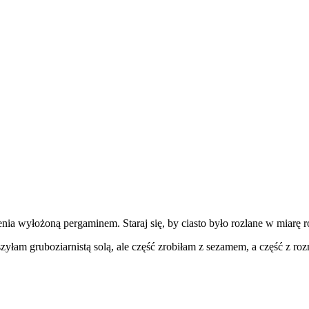
zenia wyłożoną pergaminem. Staraj się, by ciasto było rozlane w miarę r
zyłam gruboziarnistą solą, ale część zrobiłam z sezamem, a część z r