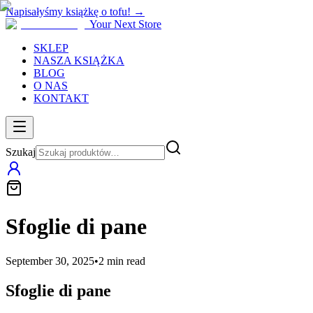
Napisałyśmy książkę o tofu! →
Your Next Store
SKLEP
NASZA KSIĄŻKA
BLOG
O NAS
KONTAKT
Szukaj
Sfoglie di pane
September 30, 2025
•
2
min read
Sfoglie di pane