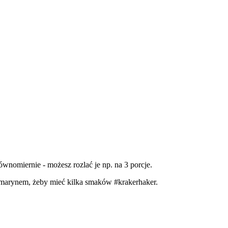
ównomiernie - możesz rozlać je np. na 3 porcje.
ozmarynem, żeby mieć kilka smaków #krakerhaker.