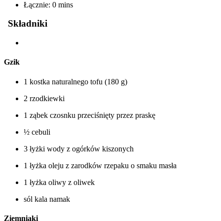
Łącznie: 0 mins
Składniki
Gzik
1 kostka naturalnego tofu (180 g)
2 rzodkiewki
1 ząbek czosnku przeciśnięty przez praskę
½ cebuli
3 łyżki wody z ogórków kiszonych
1 łyżka oleju z zarodków rzepaku o smaku masła
1 łyżka oliwy z oliwek
sól kala namak
Ziemniaki