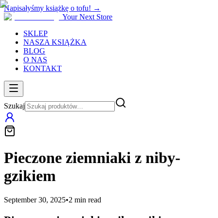
Napisałyśmy książkę o tofu! →
Your Next Store
SKLEP
NASZA KSIĄŻKA
BLOG
O NAS
KONTAKT
Szukaj
Pieczone ziemniaki z niby-
gzikiem
September 30, 2025
•
2
min read