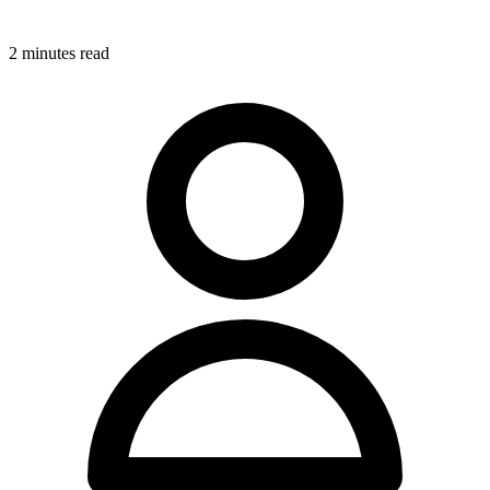
2
minute
s
read