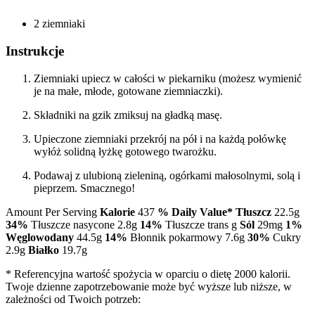
2 ziemniaki
Instrukcje
Ziemniaki upiecz w całości w piekarniku (możesz wymienić
je na małe, młode, gotowane ziemniaczki).
Składniki na gzik zmiksuj na gładką masę.
Upieczone ziemniaki przekrój na pół i na każdą połówkę
wyłóż solidną łyżkę gotowego twarożku.
Podawaj z ulubioną zieleniną, ogórkami małosolnymi, solą i
pieprzem. Smacznego!
Amount Per Serving
Kalorie
437
% Daily Value*
Tłuszcz
22.5g
34%
Tłuszcze nasycone 2.8g
14%
Tłuszcze trans g
Sól
29mg
1%
Węglowodany
44.5g
14%
Błonnik pokarmowy 7.6g
30%
Cukry
2.9g
Białko
19.7g
* Referencyjna wartość spożycia w oparciu o dietę 2000 kalorii.
Twoje dzienne zapotrzebowanie może być wyższe lub niższe, w
zależności od Twoich potrzeb: