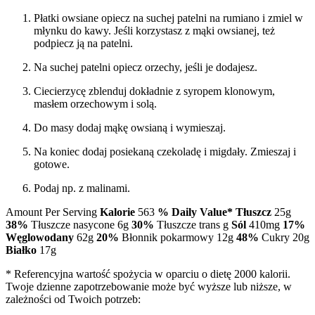
Płatki owsiane opiecz na suchej patelni na rumiano i zmiel w
młynku do kawy. Jeśli korzystasz z mąki owsianej, też
podpiecz ją na patelni.
Na suchej patelni opiecz orzechy, jeśli je dodajesz.
Ciecierzycę zblenduj dokładnie z syropem klonowym,
masłem orzechowym i solą.
Do masy dodaj mąkę owsianą i wymieszaj.
Na koniec dodaj posiekaną czekoladę i migdały. Zmieszaj i
gotowe.
Podaj np. z malinami.
Amount Per Serving
Kalorie
563
% Daily Value*
Tłuszcz
25g
38%
Tłuszcze nasycone 6g
30%
Tłuszcze trans g
Sól
410mg
17%
Węglowodany
62g
20%
Błonnik pokarmowy 12g
48%
Cukry 20g
Białko
17g
* Referencyjna wartość spożycia w oparciu o dietę 2000 kalorii.
Twoje dzienne zapotrzebowanie może być wyższe lub niższe, w
zależności od Twoich potrzeb: