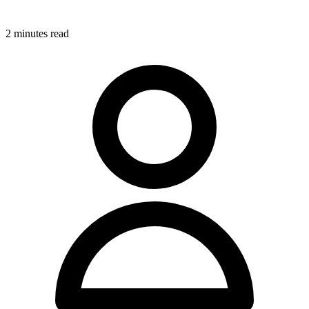
2
minute
s
read