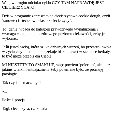
Witaj w drugim odcinku cyklu CZY TAM NAPRAWDĘ JEST
CIECIERZYCA :O?
Dziś w programie zapraszam na ciecierzycowe cookie dough, czyli
‘surowe ciasteczkowe ciasto z ciecierzycy’.
To ‘danie’ wpada do kategorii prawdziwego wynaturzenia i
wymaga co najmniej niezdrowego poziomu ciekawości, żeby je
wykonać.
Jeśli jesteś osobą, która szuka dziwnych wrażeń, bo przescrollowała
w życiu cały internet lub oczekuje białka nawet w szklance herbaty,
to być może przepis dla Ciebie.
MI NIESTETY TO SMAKUJE, więc powiem ‘polecam’, ale nie z
jakimś wielkim entuzjazmem, żeby potem nie było, że promuję
patologię.
Tak czy tak smacznego!
~K.
Ilość: 1 porcja
Tagi: ciecierzyca, czekolada