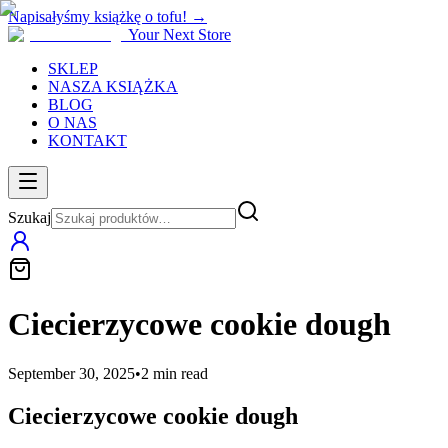
Napisałyśmy książkę o tofu! →
Your Next Store
SKLEP
NASZA KSIĄŻKA
BLOG
O NAS
KONTAKT
Szukaj
Ciecierzycowe cookie dough
September 30, 2025
•
2
min read
Ciecierzycowe cookie dough